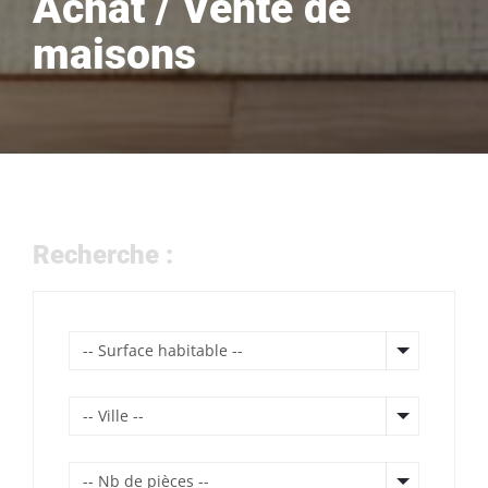
Achat / Vente de
maisons
Recherche :
-- Surface habitable --
-- Ville --
-- Nb de pièces --