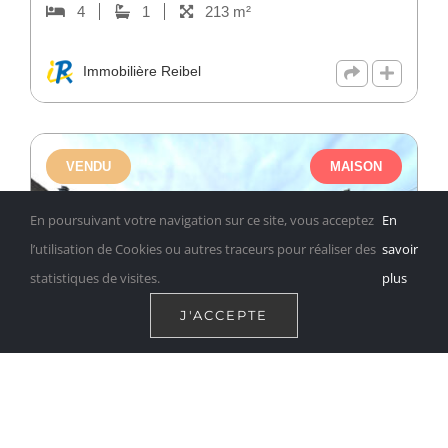
4
1
213 m²
Immobilière Reibel
VENDU
MAISON
En poursuivant votre navigation sur ce site, vous acceptez
En
l’utilisation de Cookies ou autres traceurs pour réaliser des
savoir
statistiques de visites.
plus
J'ACCEPTE
16, rue de l'Eglise
16
Près BENFELD – Maison 4/5 Pièces avec