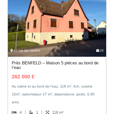
42, rue des Jardins
20
Près BENFELD – Maison 5 pièces au bord de
l’eau
262 000
€
Au calme et au bord de l'eau, 118 m², 4ch, cuisine
15m², salon/séjour 27 m², dépendance, jardin, 5,90
ares.
4
1
118 m²