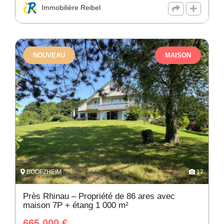
Immobilière Reibel
NOUVEAU
MAISON
BOOFZHEIM
17
Près Rhinau – Propriété de 86 ares avec
maison 7P + étang 1 000 m²
665 000
€