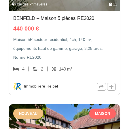
Rue des Primevères
11
Cheminée
Piscine
BENFELD – Maison 5 pièces RE2020
440 000
€
Accès sécurisé
Porte anti-effraction
Vidéophone
Maison 5P secteur résidentiel, 4ch, 140 m²,
Climatisation
équipements haut de gamme, garage, 3,25 ares.
Norme RE2020
Climatisation
Dépendance
4
2
140 m²
réversible
Pré-équipement
Immobilière Reibel
recharge véhicules
électriques
NOUVEAU
MAISON