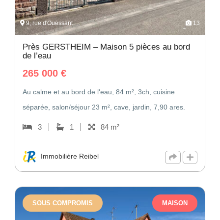
9, rue d'Ouessant
13
Près GERSTHEIM – Maison 5 pièces au bord
de l’eau
265 000
€
Au calme et au bord de l'eau, 84 m², 3ch, cuisine
séparée, salon/séjour 23 m², cave, jardin, 7,90 ares.
3
1
84 m²
Immobilière Reibel
SOUS COMPROMIS
MAISON