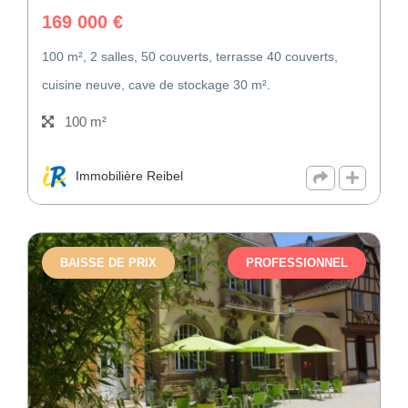
169 000
€
Accès sécurisé
Porte anti-effraction
Vidéophone
100 m², 2 salles, 50 couverts, terrasse 40 couverts,
Climatisation
cuisine neuve, cave de stockage 30 m².
100 m²
Climatisation
Dépendance
réversible
Immobilière Reibel
Pré-équipement
recharge véhicules
électriques
BAISSE DE PRIX
PROFESSIONNEL