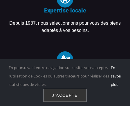
Expertise locale
Depuis 1987, nous sélectionnons pour vous des biens
adaptés à vos besoins.
En poursuivant votre navigation sur ce site, vous acceptez
En
Accompagnement personnalisé
l’utilisation de Cookies ou autres traceurs pour réaliser des
savoir
Notre équipe vous guide à chaque étape, de la
statistiques de visites.
plus
recherche à la finalisation de votre projet immobilier.
J'ACCEPTE