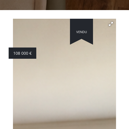
VENDU
108 000
€