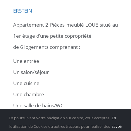
ERSTEIN
Appartement 2 Pièces meublé LOUE situé au
1er étage d’une petite copropriété
de 6 logements comprenant :
Une entrée
Un salon/séjour
Une cuisine
Une chambre
Une salle de bains/WC
En poursuivant votre navigation sur ce site, vous acceptez
En
Surface habitable :
42,90 m²
l’utilisation de Cookies ou autres traceurs pour réaliser des
savoir