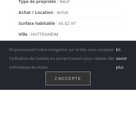
Type de propriété
:
Neuf
Achat / Location
:
Achat
Surface habitable
:
66.02 m²
Ville
:
HUTTENHEIM
En poursuivant votre navigation sur ce site, vous acceptez
En
Composition
l’utilisation de Cookies ou autres traceurs pour réaliser des
savoir
statistiques de visites.
plus
Chambres
:
2
J'ACCEPTE
Salles de bain
:
1
Nb de pièces
:
3
Caractéristiques
Ascenseur