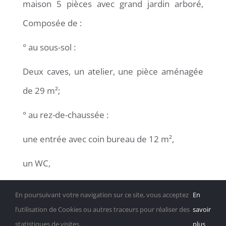
maison 5 pièces avec grand jardin arboré,
Composée de :
° au sous-sol :
Deux caves, un atelier, une pièce aménagée
de 29 m²;
° au rez-de-chaussée :
une entrée avec coin bureau de 12 m²,
un WC,
une cuisine de 17 m²,
En poursuivant votre navigation sur ce site, vous acceptez
En
l’utilisation de Cookies ou autres traceurs pour réaliser des
savoir
un salon / séjour de 31 m²,
statistiques de visites.
plus